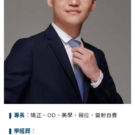
❚ 專長︰
矯正、OD、美學、薇拉、雷射自費
❚ 學經歷︰