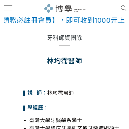
請務必註冊會員】，即可收到1000元上
牙科師資團隊
林均霈醫師
❚ 講 師︰
林均霈醫師
❚ 學經歷︰
臺灣大學牙醫學系學士
臺灣大學臨床牙醫研究所牙髓病組碩士