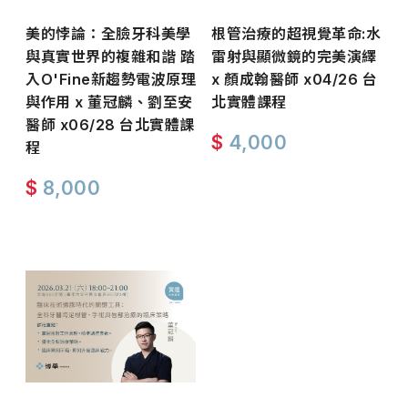
美的悖論：全臉牙科美學
根管治療的超視覺革命:水
與真實世界的複雜和諧 踏
雷射與顯微鏡的完美演繹
入O'Fine新趨勢電波原理
x 顏成翰醫師 x04/26 台
與作用 x 董冠麟、劉至安
北實體課程
醫師 x06/28 台北實體課
$
4,000
程
$
8,000