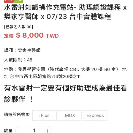
水雷射知識操作充電站- 助理認證課程 x
樊家亨醫師 x 07/23 台中實體課程
[已報名人數:30]
$
8,000
TWD
定價
講師：樊家亨醫師
人數限制：48
地點：我思學習空間（時代廣場 CBD 大樓 20 樓 B6 室） 地
址 台中市西屯區朝富路213號20樓之11
有水雷射一定要有個好助理成為最佳看
診夥伴 ！
請選診所機型
iPlus
MDX
Express
數量