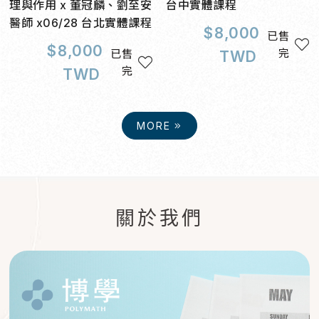
理與作用 x 董冠麟、劉至安
台中實體課程
醫師 x06/28 台北實體課程
$
8,000
已售
$
8,000
完
已售
TWD
完
TWD
MORE
關於我們