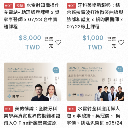
水雷射知識操作
牙科美學新趨勢：結
預購
充電站- 助理認證課程 x 樊
合薇拉電波打造微笑曲線與
家亨醫師 x 07/23 台中實
臉部和諧度 x 賴昀辰醫師 x
體課程
07/22線上課程
$
8,000
$
1,000
已售
已售
完
完
TWD
TWD
美的悖論：全臉牙科
水雷射全科應用懶人
美學與真實世界的複雜和諧
包 x 李駿揚、吳冠儒、 吳
踏入O'Fine新趨勢電波原
宇傑、姚泓汎醫師 x05/24