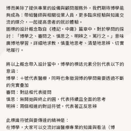
博而美除了提供專業的設備與顧問服務外，我們期待博學能
夠成為：帶給醫師與相關從業人員，更多臨床經驗與知識交
流的媒介，一起提高患者的就診體驗。
圖標的設計概念取自《禮記・中庸》篇章中，對於學問的探
討：「博學之、審問之、慎思之、明辨之，篤行之。」意味
廣博地學習，詳細地求教，慎重地思考、清楚地思辨、切實
地履行。
將以上概念帶入設計當中，博學的標誌元素分別代表以下的
意涵：
博學：＋號代表醫療，同時也象徵淵博的學問需要透過不斷
的充實疊加
審問：對話框代表提問
慎思：無開始與終止的圓，代表持續且全面的思考
明辨：兩個相連的對話符號，代表著正反思辨
此標識符號與要傳達的精神是：
在博學，大家可以交流討論醫療專業的知識與看法（博