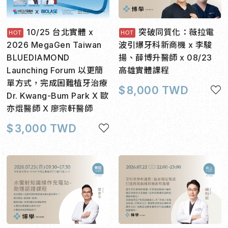
10/25 台北實體 x
突破同質化：薇拉電
2026 MegaGen Taiwan
波引爆牙科新商機 x 李駿
BLUEDIAMOND
揚、薛博升醫師 x 08/23
Launching Forum 以更簡
高雄實體課程
單方式，完成困難植牙治療
$
8,000 TWD
Dr. Kwang-Bum Park X 歐
亦焜醫師 X 廖宗軒醫師
$
3,000 TWD